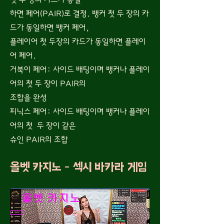
하면 페어(PAIR)로 결정. 뱅커 첫 두 장의 카
드가 동일하면 뱅커 페어,
플레이어 첫 두장의 카드가 동일하면 플레이
어 페어.
거북이 페어: 사이드 배팅이며 뱅커나 플레이
어의 첫 두 장이 PAIR의
조합을 완성
피닉스 페어: 사이드 배팅이며 뱅커나 플레이
어의 첫 두 장이 같은
슈인 PAIR의 조합
올벳 카지노 - 섹시 바카라 게임