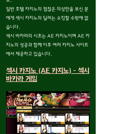
죠.
일반 호텔 카지노의 점잖은 의상만을 보신 분
에게 섹시 카지노의 딜러는 쇼킹할 수밖에 없
습니다.
섹시 바카라의 시초는 AE 카지노이며 AE 카
지노의 성공과 함께 이후 여러 카지노 사이트
에서 제공하고 있습니다.
섹시 카지노 (AE 카지노) - 섹시
바카라 게임