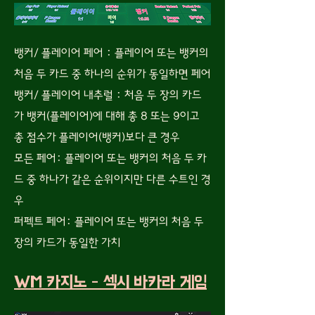
뱅커/ 플레이어 페어 : 플레이어 또는 뱅커의
처음 두 카드 중 하나의 순위가 동일하면 페어
뱅커/ 플레이어 내추럴 : 처음 두 장의 카드
가 뱅커(플레이어)에 대해 총 8 또는 9이고
총 점수가 플레이어(뱅커)보다 큰 경우
모든 페어: 플레이어 또는 뱅커의 처음 두 카
드 중 하나가 같은 순위이지만 다른 수트인 경
우
퍼펙트 페어: 플레이어 또는 뱅커의 처음 두
장의 카드가 동일한 가치
WM 카지노 - 섹시 바카라 게임