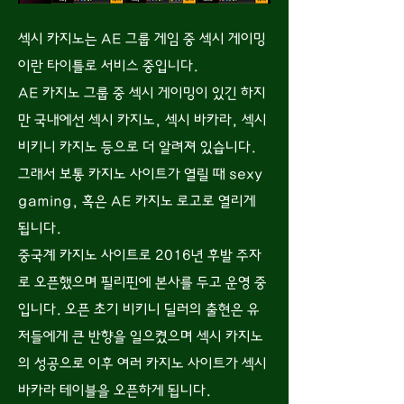
섹시 카지노는 AE 그룹 게임 중 섹시 게이밍
이란 타이틀로 서비스 중입니다.
AE 카지노 그룹 중 섹시 게이밍이 있긴 하지
만 국내에선 섹시 카지노, 섹시 바카라, 섹시
비키니 카지노 등으로 더 알려져 있습니다.
그래서 보통 카지노 사이트가 열릴 때 sexy
gaming, 혹은 AE 카지노 로고로 열리게
됩니다.
​중국계 카지노 사이트로 2016년 후발 주자
로 오픈했으며 필리핀에 본사를 두고 운영 중
입니다. 오픈 초기 비키니 딜러의 출현은 유
저들에게 큰 반향을 일으켰으며 섹시 카지노
의 성공으로 이후 여러 카지노 사이트가 섹시
바카라 테이블을 오픈하게 됩니다.